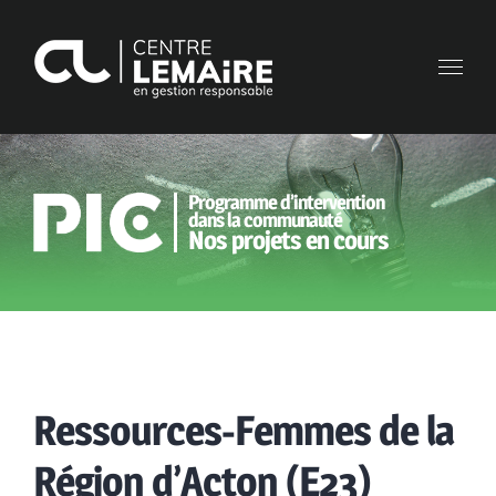
Skip
to
content
Programme d’intervention
dans la communauté
Nos projets en cours
Ressources-Femmes de la
Région d’Acton (E23)