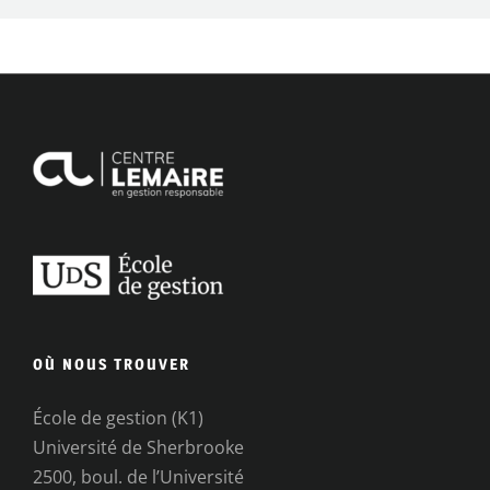
OÙ NOUS TROUVER
École de gestion (K1)
Université de Sherbrooke
2500, boul. de l’Université