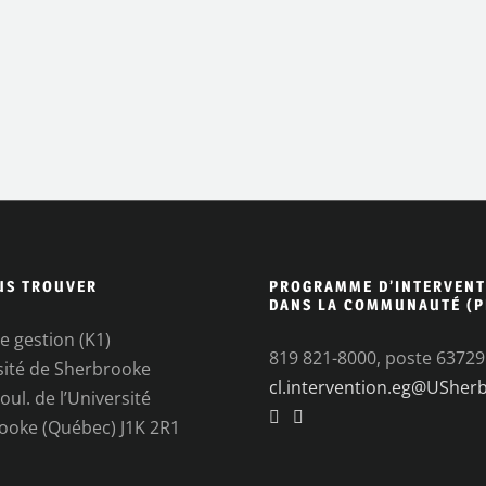
US TROUVER
PROGRAMME D’INTERVENT
DANS LA COMMUNAUTÉ (P
e gestion (K1)
819 821-8000, poste 63729
sité de Sherbrooke
cl.intervention.eg@USher
oul. de l’Université
ooke (Québec) J1K 2R1