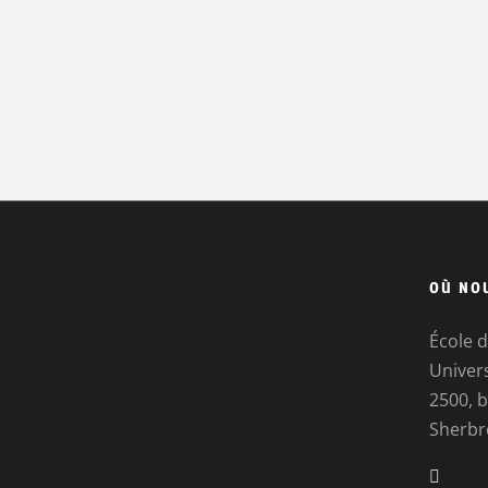
OÙ NO
École d
Univer
2500, b
Sherbr