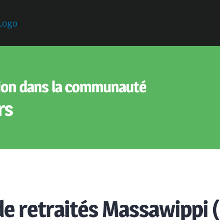
ion dans la communauté
rs
 retraités Massawippi 