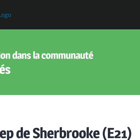
ion dans la communauté
és
ep de Sherbrooke (E21)