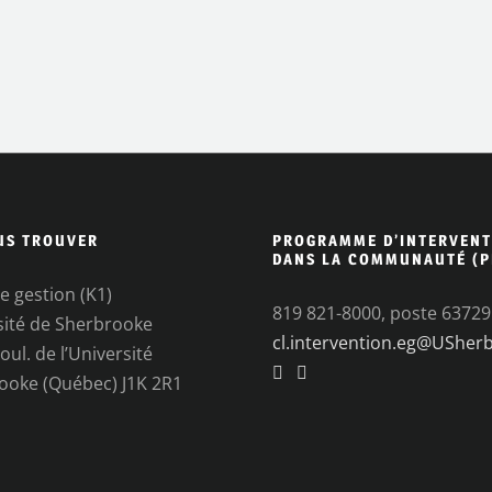
US TROUVER
PROGRAMME D’INTERVENT
DANS LA COMMUNAUTÉ (P
e gestion (K1)
819 821-8000, poste 63729
sité de Sherbrooke
cl.intervention.eg@USher
oul. de l’Université
ooke (Québec) J1K 2R1