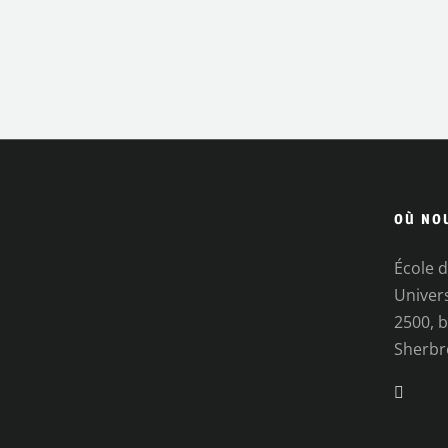
OÙ NO
École d
Univer
2500, b
Sherbr