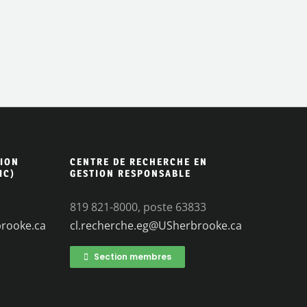
ION
CENTRE DE RECHERCHE EN
IC)
GESTION RESPONSABLE
819 821-8000, poste 63833
brooke.ca
cl.recherche.eg@USherbrooke.ca
Section membres