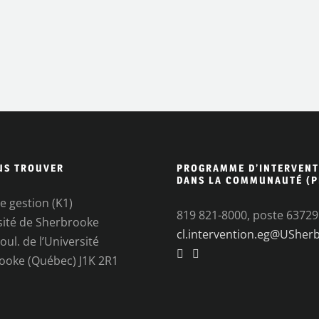
US TROUVER
PROGRAMME D’INTERVENT
DANS LA COMMUNAUTÉ (P
e gestion (K1)
819 821-8000, poste 63729
sité de Sherbrooke
cl.intervention.eg@USher
oul. de l’Université
ooke (Québec) J1K 2R1