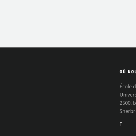
OÙ NO
École d
Univer
2500, b
Sherbr