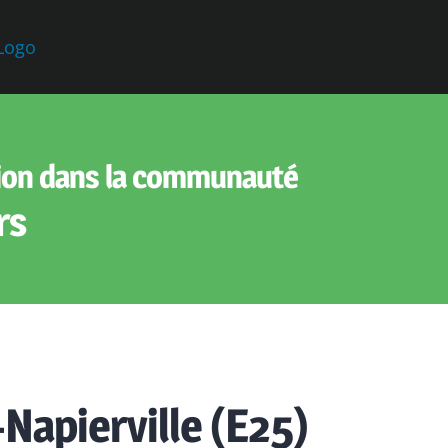
ion dans la communauté
rs
Napierville (E25)